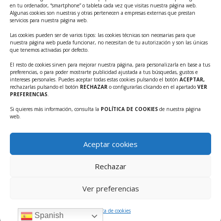
Ayudas INFO para el apoyo a las empresas
en tu ordenador, “smartphone” o tableta cada vez que visitas nuestra página web.
innovadoras con potencial tecnológico y escalables
Algunas cookies son nuestras y otras pertenecen a empresas externas que prestan
servicios para nuestra página web.
Convocatoria Cheque de Innovación. Ayudas INFO
Las cookies pueden ser de varios tipos: las cookies técnicas son necesarias para que
para la contratación de servicios de Innovación y
nuestra página web pueda funcionar, no necesitan de tu autorización y son las únicas
Competitividad
que tenemos activadas por defecto.
Cheque Inversión del INFO. Ayudas para la
El resto de cookies sirven para mejorar nuestra página, para personalizarla en base a tus
preferencias, o para poder mostrarte publicidad ajustada a tus búsquedas, gustos e
contratación de servicios de Innovación y
intereses personales. Puedes aceptar todas estas cookies pulsando el botón
ACEPTAR,
Competitividad para apoyar rondas de financiación.
rechazarlas pulsando el botón
RECHAZAR
o configurarlas clicando en el apartado
VER
PREFERENCIAS
.
Curso práctico: MCP el acceso de la IA al mundo físico.
Si quieres más información, consulta la
POLÍTICA DE COOKIES
de nuestra página
Inscripciones abiertas!!
web.
Convocatoria CDTI Misiones Ciencia e Innovación
2026
Aceptar cookies
Ayudas INFO para la contratación de servicios de
Innovación y Competitividad (CHEQUE
Rechazar
INTERNACIONALIZACIÓN)
Ver preferencias
Política de cookies
Spanish