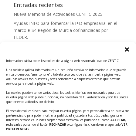
Entradas recientes
Nueva Memoria de Actividades CENTIC 2025
Ayudas INFO para fomentar la I+D empresarial en el
marco RIS4 Región de Murcia cofinanciadas por
FEDER.
Convocatoria Innoglobal CDTI 2026
Curso: Impacto de la IA en la creación de Productos
Información básica sobre las cookies de la página web responsabilidad de CENTIC
Tecnológicos 2ª ed.
Una cookie o galleta informática es un pequeño archivo de información que se guarda
Ayudas INFO para el apoyo a las empresas
en tu ordenador, “smartphone” o tableta cada vez que visitas nuestra página web.
innovadoras con potencial tecnológico y escalables
Algunas cookies son nuestras y otras pertenecen a empresas externas que prestan
servicios para nuestra página web.
Convocatoria Cheque de Innovación. Ayudas INFO
Las cookies pueden ser de varios tipos: las cookies técnicas son necesarias para que
para la contratación de servicios de Innovación y
nuestra página web pueda funcionar, no necesitan de tu autorización y son las únicas
Competitividad
que tenemos activadas por defecto.
Cheque Inversión del INFO. Ayudas para la
El resto de cookies sirven para mejorar nuestra página, para personalizarla en base a tus
preferencias, o para poder mostrarte publicidad ajustada a tus búsquedas, gustos e
contratación de servicios de Innovación y
intereses personales. Puedes aceptar todas estas cookies pulsando el botón
ACEPTAR,
Competitividad para apoyar rondas de financiación.
rechazarlas pulsando el botón
RECHAZAR
o configurarlas clicando en el apartado
VER
PREFERENCIAS
.
Curso práctico: MCP el acceso de la IA al mundo físico.