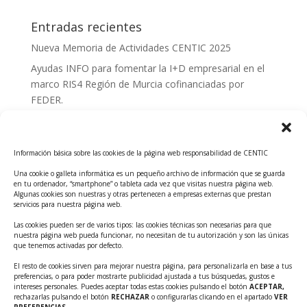
Entradas recientes
Nueva Memoria de Actividades CENTIC 2025
Ayudas INFO para fomentar la I+D empresarial en el
marco RIS4 Región de Murcia cofinanciadas por
FEDER.
Convocatoria Innoglobal CDTI 2026
Curso: Impacto de la IA en la creación de Productos
Información básica sobre las cookies de la página web responsabilidad de CENTIC
Tecnológicos 2ª ed.
Una cookie o galleta informática es un pequeño archivo de información que se guarda
Ayudas INFO para el apoyo a las empresas
en tu ordenador, “smartphone” o tableta cada vez que visitas nuestra página web.
innovadoras con potencial tecnológico y escalables
Algunas cookies son nuestras y otras pertenecen a empresas externas que prestan
servicios para nuestra página web.
Convocatoria Cheque de Innovación. Ayudas INFO
Las cookies pueden ser de varios tipos: las cookies técnicas son necesarias para que
para la contratación de servicios de Innovación y
nuestra página web pueda funcionar, no necesitan de tu autorización y son las únicas
Competitividad
que tenemos activadas por defecto.
Cheque Inversión del INFO. Ayudas para la
El resto de cookies sirven para mejorar nuestra página, para personalizarla en base a tus
preferencias, o para poder mostrarte publicidad ajustada a tus búsquedas, gustos e
contratación de servicios de Innovación y
intereses personales. Puedes aceptar todas estas cookies pulsando el botón
ACEPTAR,
Competitividad para apoyar rondas de financiación.
rechazarlas pulsando el botón
RECHAZAR
o configurarlas clicando en el apartado
VER