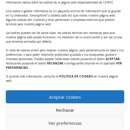
Información básica sobre las cookies de la página web responsabilidad de CENTIC
Tecnológicos 2ª ed.
Una cookie o galleta informática es un pequeño archivo de información que se guarda
Ayudas INFO para el apoyo a las empresas
en tu ordenador, “smartphone” o tableta cada vez que visitas nuestra página web.
innovadoras con potencial tecnológico y escalables
Algunas cookies son nuestras y otras pertenecen a empresas externas que prestan
servicios para nuestra página web.
Convocatoria Cheque de Innovación. Ayudas INFO
Las cookies pueden ser de varios tipos: las cookies técnicas son necesarias para que
para la contratación de servicios de Innovación y
nuestra página web pueda funcionar, no necesitan de tu autorización y son las únicas
Competitividad
que tenemos activadas por defecto.
Cheque Inversión del INFO. Ayudas para la
El resto de cookies sirven para mejorar nuestra página, para personalizarla en base a tus
preferencias, o para poder mostrarte publicidad ajustada a tus búsquedas, gustos e
contratación de servicios de Innovación y
intereses personales. Puedes aceptar todas estas cookies pulsando el botón
ACEPTAR,
Competitividad para apoyar rondas de financiación.
rechazarlas pulsando el botón
RECHAZAR
o configurarlas clicando en el apartado
VER
PREFERENCIAS
.
Curso práctico: MCP el acceso de la IA al mundo físico.
Si quieres más información, consulta la
POLÍTICA DE COOKIES
de nuestra página
Inscripciones abiertas!!
web.
Convocatoria CDTI Misiones Ciencia e Innovación
2026
Aceptar cookies
Ayudas INFO para la contratación de servicios de
Innovación y Competitividad (CHEQUE
Rechazar
INTERNACIONALIZACIÓN)
Ver preferencias