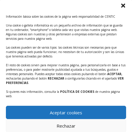
Convocatoria Innoglobal CDTI 2026
Curso: Impacto de la IA en la creación de Productos
Información básica sobre las cookies de la página web responsabilidad de CENTIC
Tecnológicos 2ª ed.
Una cookie o galleta informática es un pequeño archivo de información que se guarda
Ayudas INFO para el apoyo a las empresas
en tu ordenador, “smartphone” o tableta cada vez que visitas nuestra página web.
innovadoras con potencial tecnológico y escalables
Algunas cookies son nuestras y otras pertenecen a empresas externas que prestan
servicios para nuestra página web.
Convocatoria Cheque de Innovación. Ayudas INFO
Las cookies pueden ser de varios tipos: las cookies técnicas son necesarias para que
para la contratación de servicios de Innovación y
nuestra página web pueda funcionar, no necesitan de tu autorización y son las únicas
Competitividad
que tenemos activadas por defecto.
Cheque Inversión del INFO. Ayudas para la
El resto de cookies sirven para mejorar nuestra página, para personalizarla en base a tus
preferencias, o para poder mostrarte publicidad ajustada a tus búsquedas, gustos e
contratación de servicios de Innovación y
intereses personales. Puedes aceptar todas estas cookies pulsando el botón
ACEPTAR,
Competitividad para apoyar rondas de financiación.
rechazarlas pulsando el botón
RECHAZAR
o configurarlas clicando en el apartado
VER
PREFERENCIAS
.
Curso práctico: MCP el acceso de la IA al mundo físico.
Si quieres más información, consulta la
POLÍTICA DE COOKIES
de nuestra página
Inscripciones abiertas!!
web.
Convocatoria CDTI Misiones Ciencia e Innovación
2026
Aceptar cookies
Ayudas INFO para la contratación de servicios de
Innovación y Competitividad (CHEQUE
Rechazar