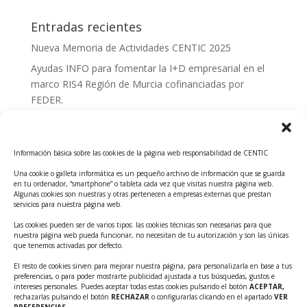
Entradas recientes
Nueva Memoria de Actividades CENTIC 2025
Ayudas INFO para fomentar la I+D empresarial en el
marco RIS4 Región de Murcia cofinanciadas por
FEDER.
Convocatoria Innoglobal CDTI 2026
Curso: Impacto de la IA en la creación de Productos
Información básica sobre las cookies de la página web responsabilidad de CENTIC
Tecnológicos 2ª ed.
Una cookie o galleta informática es un pequeño archivo de información que se guarda
Ayudas INFO para el apoyo a las empresas
en tu ordenador, “smartphone” o tableta cada vez que visitas nuestra página web.
innovadoras con potencial tecnológico y escalables
Algunas cookies son nuestras y otras pertenecen a empresas externas que prestan
servicios para nuestra página web.
Convocatoria Cheque de Innovación. Ayudas INFO
Las cookies pueden ser de varios tipos: las cookies técnicas son necesarias para que
para la contratación de servicios de Innovación y
nuestra página web pueda funcionar, no necesitan de tu autorización y son las únicas
Competitividad
que tenemos activadas por defecto.
Cheque Inversión del INFO. Ayudas para la
El resto de cookies sirven para mejorar nuestra página, para personalizarla en base a tus
preferencias, o para poder mostrarte publicidad ajustada a tus búsquedas, gustos e
contratación de servicios de Innovación y
intereses personales. Puedes aceptar todas estas cookies pulsando el botón
ACEPTAR,
Competitividad para apoyar rondas de financiación.
rechazarlas pulsando el botón
RECHAZAR
o configurarlas clicando en el apartado
VER