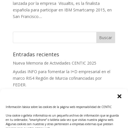
lanzada por la empresa Visualtis, es la finalista
española para participar en IBM Smartcamp 2015, en
San Francisco....
Entradas recientes
Nueva Memoria de Actividades CENTIC 2025
Ayudas INFO para fomentar la I+D empresarial en el
marco RIS4 Región de Murcia cofinanciadas por
FEDER.
Convocatoria Innoglobal CDTI 2026
Curso: Impacto de la IA en la creación de Productos
Información básica sobre las cookies de la página web responsabilidad de CENTIC
Tecnológicos 2ª ed.
Una cookie o galleta informática es un pequeño archivo de información que se guarda
Ayudas INFO para el apoyo a las empresas
en tu ordenador, “smartphone” o tableta cada vez que visitas nuestra página web.
innovadoras con potencial tecnológico y escalables
Algunas cookies son nuestras y otras pertenecen a empresas externas que prestan